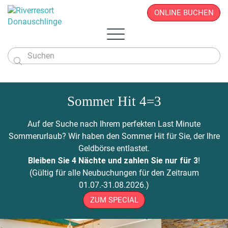
ONLINE BUCHEN

Das Hotel
Zimmer & Angebote
Sommer Hit 4=3
Überblick
Sportlich & Aktiv
Zimmer & Suiten
Restaurant
Wellness & Beauty
Alles auf einen Blick
Aktivprogramm
Auf der Suche nach Ihrem perfekten Last Minute
Donau.PAUSCHALEN
Business & Seminare
Zimmerpreise
Geschichte
Infos von A - Z
Veranstaltungen
Wellness-Paradies
Radfahren
Sommerurlaub? Wir haben den Sommer Hit für Sie, der Ihre
Kontakt
Donau.EVENTS
Donau.ALLinclusive.Leistungen
Team
Seminare & Tagungen
Leistbares Wohlfühlen
Massagen
Gutscheine
Wandern
Geldbörse entlastet.
Donau-Radfähre
Urlaub mit der Familie
Stornobedingungen
News
Seminarpauschalen
Winterurlaub
Zimmerpreise
Beauty & Kosmetik
Bleiben Sie 4 Nächte und zahlen Sie nur für 3
!
Badeerlebnis
Bike Station
Urlaub mit Freunden
Hotelvideos
Firmenfeiern
Wickel & Packungen
(Gültig für alle Neubuchungen für den Zeitraum
Yoga an der Donau
Urlaub mit dem Hund
Webcam
8 gute Gründe
ONLINE BUCHEN
Entspannungs-Pakete
01.07.-31.08.2026.)
Golf
Singleurlaub mit Kind
Anreise
Rahmenprogramm
ZUM SPECIAL
Ausflugsziele
Gästestimmen
Zillen- & Bootsfahrten
Seminaranfrage