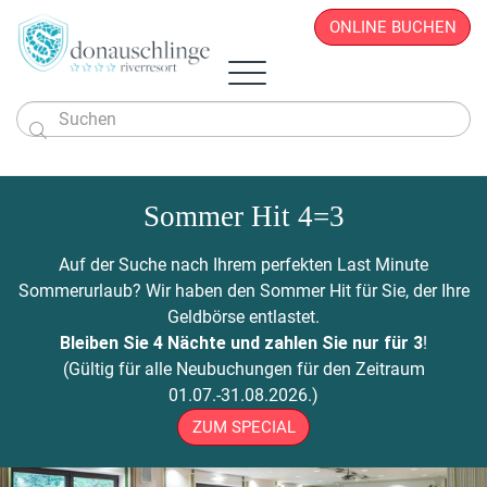
ONLINE BUCHEN

Das Hotel
Zimmer & Angebote
Sommer Hit 4=3
Überblick
Sportlich & Aktiv
Zimmer & Suiten
Restaurant
Wellness & Beauty
Alles auf einen Blick
Aktivprogramm
Auf der Suche nach Ihrem perfekten Last Minute
Donau.PAUSCHALEN
Business & Seminare
Zimmerpreise
Geschichte
Infos von A - Z
Veranstaltungen
Wellness-Paradies
Radfahren
Sommerurlaub? Wir haben den Sommer Hit für Sie, der Ihre
Kontakt
Donau.EVENTS
Donau.ALLinclusive.Leistungen
Team
Seminare & Tagungen
Leistbares Wohlfühlen
Massagen
Gutscheine
Wandern
Geldbörse entlastet.
Donau-Radfähre
Urlaub mit der Familie
Stornobedingungen
News
Seminarpauschalen
Winterurlaub
Zimmerpreise
Beauty & Kosmetik
Bleiben Sie 4 Nächte und zahlen Sie nur für 3
!
Badeerlebnis
Bike Station
Urlaub mit Freunden
Hotelvideos
Firmenfeiern
Wickel & Packungen
(Gültig für alle Neubuchungen für den Zeitraum
Yoga an der Donau
Urlaub mit dem Hund
Webcam
8 gute Gründe
ONLINE BUCHEN
Entspannungs-Pakete
01.07.-31.08.2026.)
Golf
Singleurlaub mit Kind
Anreise
Rahmenprogramm
ZUM SPECIAL
Ausflugsziele
Gästestimmen
Zillen- & Bootsfahrten
Seminaranfrage