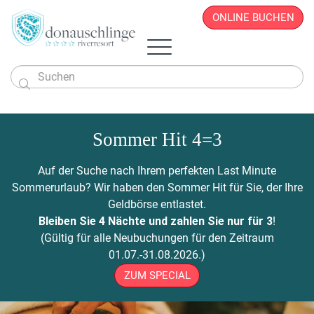
ONLINE BUCHEN

Das Hotel
Zimmer & Angebote
Sommer Hit 4=3
Überblick
Sportlich & Aktiv
Zimmer & Suiten
Restaurant
Wellness & Beauty
Alles auf einen Blick
Aktivprogramm
Auf der Suche nach Ihrem perfekten Last Minute
Donau.PAUSCHALEN
Business & Seminare
Zimmerpreise
Geschichte
Infos von A - Z
Veranstaltungen
Wellness-Paradies
Radfahren
Sommerurlaub? Wir haben den Sommer Hit für Sie, der Ihre
Kontakt
Donau.EVENTS
Donau.ALLinclusive.Leistungen
Team
Seminare & Tagungen
Leistbares Wohlfühlen
Massagen
Gutscheine
Wandern
Geldbörse entlastet.
Donau-Radfähre
Urlaub mit der Familie
Stornobedingungen
News
Seminarpauschalen
Winterurlaub
Zimmerpreise
Beauty & Kosmetik
Bleiben Sie 4 Nächte und zahlen Sie nur für 3
!
Badeerlebnis
Bike Station
Urlaub mit Freunden
Hotelvideos
Firmenfeiern
Wickel & Packungen
(Gültig für alle Neubuchungen für den Zeitraum
Yoga an der Donau
Urlaub mit dem Hund
Webcam
8 gute Gründe
ONLINE BUCHEN
Entspannungs-Pakete
01.07.-31.08.2026.)
Golf
Singleurlaub mit Kind
Anreise
Rahmenprogramm
ZUM SPECIAL
Ausflugsziele
Gästestimmen
Zillen- & Bootsfahrten
Seminaranfrage