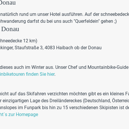
 Donau
 natürlich rund um unser Hotel ausführen. Auf der schneebedec
hwanderung darfst du bei uns auch "Querfeldein" gehen ;)
r Donau
Schneedecke 12 km)
ckinger, Staufstraße 3, 4083 Haibach ob der Donau
t dieses auch im Winter aus. Unser Chef und Mountainbike-Guide
nbiketouren finden Sie hier
.
 nicht auf das Skifahren verzichten möchten gibt es ein kleines
r einzigartigen Lage des Dreiländereckes (Deutschland, Österreic
slopes im Funpark bis hin zu 15 verschiedenen Skipisten ist de
eht´s zur Homepage