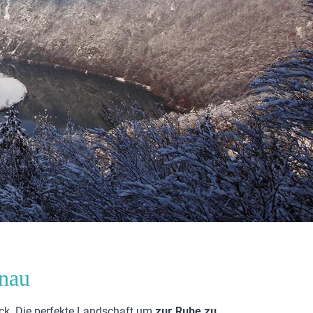
onau
ck. Die perfekte Landschaft um
zur Ruhe zu