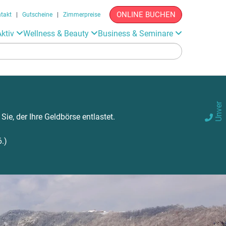
ONLINE BUCHEN
takt
|
Gutscheine
|
Zimmerpreise
Aktiv
Wellness & Beauty
Business & Seminare
U
e
r
b
i
n
d
l
i
c
A
r
a
g
e, der Ihre Geldbörse entlastet.

.)