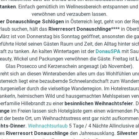
 tanken
. Einfach gemütlich im Wellnessbereich entspannen und d
verwöhnen und verzaubern lassen.
er Donauschlinge Schlögen
in Österreich legt, geht von der 
rlaub suchen, hält das
Riverresort Donauschlinge****
in Oberö
 März ist von Donnerstag bis Sonntag geöffnet, ansonsten die g
eführte Hotel seinen Gästen Raum und Zeit, den Alltag hinter si
aft zu tanken. An kalten Wintertagen ist der
DonauSPA
mit Saun
eauty, Wickel und Packungen verwöhnen die Gäste. Freitag ist
L
Glas Prosecco und Kerzenschein angesagt (ab November).
dreht sich an diesen Winterabenden alles um das Wohlfühlen un
Österreich liegt eine bezaubernde Schneelandschaft zum Wander
aturgenießer durch die vielseitige Wanderregion. Im Hotelrestau
nkerln, heimischem Wild und hausgemachten Mehlspeisen ver
erfamilie Hillebrandt zu einer
besinnlichen Weihnachtsfeier
. 
unge
im Freien lassen sich Hotelgäste gern einen wärmenden 
ist der beste Ort, um Weihnachtsstress erst gar nicht aufkommen
chts-Dinner
.
Weihnachtsurlaub
5 Tage / 4 Nächte Allinclusive a
des
Riverresort Donauschlinge
den Jahresausklang.
Silvester