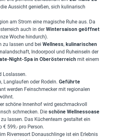
ie Aussicht genießen, sich kulinarisch
Region am Strom eine magische Ruhe aus. Da
sterreich auch in der
Wintersaison geöffnet
anze Woche hindurch).
ch zu lassen und bei
Wellness
,
kulinarischen
alandschaft, Indoorpool und Ruheinseln der
ate-Night-Spa
in Oberösterreich
mit einem
d Loslassen.
n, Langlaufen oder Rodeln.
Geführte
rant werden Feinschmecker mit regionalen
wöhnt.
Der schöne Innenhof wird geschmackvoll
Punsch schmecken. Die
schöne Wellnessoase
 zu lassen. Das Küchenteam gestaltet ein
b € 599,- pro Person.
im Riverresort Donauschlinge ist ein Erlebnis