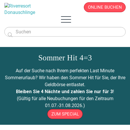
ONLINE BUCHEN

Das Hotel
Zimmer & Angebote
Sommer Hit 4=3
Überblick
Sportlich & Aktiv
Zimmer & Suiten
Restaurant
Wellness & Beauty
Alles auf einen Blick
Aktivprogramm
Auf der Suche nach Ihrem perfekten Last Minute
Donau.PAUSCHALEN
Business & Seminare
Zimmerpreise
Geschichte
Infos von A - Z
Veranstaltungen
Wellness-Paradies
Radfahren
Sommerurlaub? Wir haben den Sommer Hit für Sie, der Ihre
Kontakt
Donau.EVENTS
Donau.ALLinclusive.Leistungen
Team
Seminare & Tagungen
Leistbares Wohlfühlen
Massagen
Gutscheine
Wandern
Geldbörse entlastet.
Donau-Radfähre
Urlaub mit der Familie
Stornobedingungen
News
Seminarpauschalen
Winterurlaub
Zimmerpreise
Beauty & Kosmetik
Bleiben Sie 4 Nächte und zahlen Sie nur für 3
!
Badeerlebnis
Bike Station
Urlaub mit Freunden
Hotelvideos
Firmenfeiern
Wickel & Packungen
(Gültig für alle Neubuchungen für den Zeitraum
Yoga an der Donau
Urlaub mit dem Hund
Webcam
8 gute Gründe
ONLINE BUCHEN
Entspannungs-Pakete
01.07.-31.08.2026.)
Golf
Singleurlaub mit Kind
Anreise
Rahmenprogramm
ZUM SPECIAL
Ausflugsziele
Gästestimmen
Zillen- & Bootsfahrten
Seminaranfrage