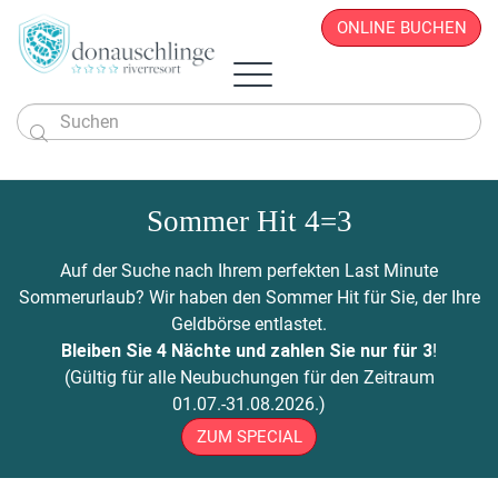
ONLINE BUCHEN

Das Hotel
Zimmer & Angebote
Sommer Hit 4=3
Überblick
Sportlich & Aktiv
Zimmer & Suiten
Restaurant
Wellness & Beauty
Alles auf einen Blick
Aktivprogramm
Auf der Suche nach Ihrem perfekten Last Minute
Donau.PAUSCHALEN
Business & Seminare
Zimmerpreise
Geschichte
Infos von A - Z
Veranstaltungen
Wellness-Paradies
Radfahren
Sommerurlaub? Wir haben den Sommer Hit für Sie, der Ihre
Kontakt
Donau.EVENTS
Donau.ALLinclusive.Leistungen
Team
Seminare & Tagungen
Leistbares Wohlfühlen
Massagen
Gutscheine
Wandern
Geldbörse entlastet.
Donau-Radfähre
Urlaub mit der Familie
Stornobedingungen
News
Seminarpauschalen
Winterurlaub
Zimmerpreise
Beauty & Kosmetik
Bleiben Sie 4 Nächte und zahlen Sie nur für 3
!
Badeerlebnis
Bike Station
Urlaub mit Freunden
Hotelvideos
Firmenfeiern
Wickel & Packungen
(Gültig für alle Neubuchungen für den Zeitraum
Yoga an der Donau
Urlaub mit dem Hund
Webcam
8 gute Gründe
ONLINE BUCHEN
Entspannungs-Pakete
01.07.-31.08.2026.)
Golf
Singleurlaub mit Kind
Anreise
Rahmenprogramm
ZUM SPECIAL
Ausflugsziele
Gästestimmen
Zillen- & Bootsfahrten
Seminaranfrage