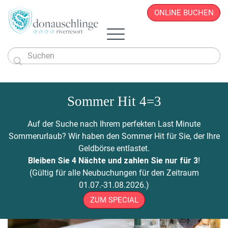
ONLINE BUCHEN

Das Hotel
Zimmer & Angebote
Sommer Hit 4=3
Überblick
Sportlich & Aktiv
Zimmer & Suiten
Restaurant
Wellness & Beauty
Alles auf einen Blick
Aktivprogramm
Auf der Suche nach Ihrem perfekten Last Minute
Donau.PAUSCHALEN
Business & Seminare
Zimmerpreise
Geschichte
Infos von A - Z
Veranstaltungen
Wellness-Paradies
Radfahren
Sommerurlaub? Wir haben den Sommer Hit für Sie, der Ihre
Kontakt
Donau.EVENTS
Donau.ALLinclusive.Leistungen
Team
Seminare & Tagungen
Leistbares Wohlfühlen
Massagen
Gutscheine
Wandern
Geldbörse entlastet.
Donau-Radfähre
Urlaub mit der Familie
Stornobedingungen
News
Seminarpauschalen
Winterurlaub
Zimmerpreise
Beauty & Kosmetik
Bleiben Sie 4 Nächte und zahlen Sie nur für 3
!
Badeerlebnis
Bike Station
Urlaub mit Freunden
Hotelvideos
Firmenfeiern
Wickel & Packungen
(Gültig für alle Neubuchungen für den Zeitraum
Yoga an der Donau
Urlaub mit dem Hund
Webcam
8 gute Gründe
ONLINE BUCHEN
Entspannungs-Pakete
01.07.-31.08.2026.)
Golf
Singleurlaub mit Kind
Anreise
Rahmenprogramm
ZUM SPECIAL
Ausflugsziele
Gästestimmen
Zillen- & Bootsfahrten
Seminaranfrage