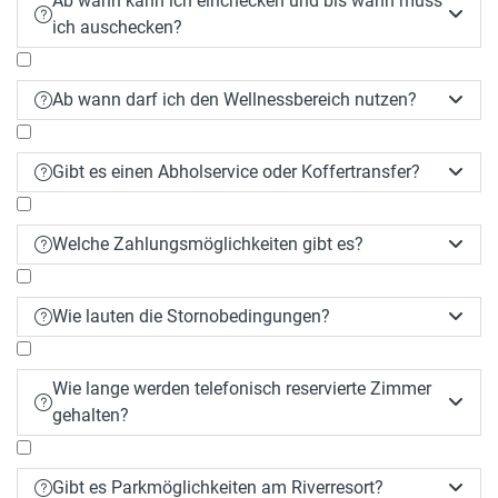
Ab wann kann ich einchecken und bis wann muss


ich auschecken?
Ab wann darf ich den Wellnessbereich nutzen?


Gibt es einen Abholservice oder Koffertransfer?


Welche Zahlungsmöglichkeiten gibt es?


Wie lauten die Stornobedingungen?


Wie lange werden telefonisch reservierte Zimmer


gehalten?
Gibt es Parkmöglichkeiten am Riverresort?

