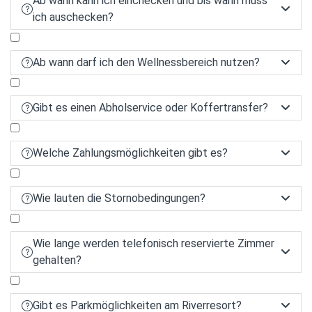
Ab wann kann ich einchecken und bis wann muss


ich auschecken?
Ab wann darf ich den Wellnessbereich nutzen?


Gibt es einen Abholservice oder Koffertransfer?


Welche Zahlungsmöglichkeiten gibt es?


Wie lauten die Stornobedingungen?


Wie lange werden telefonisch reservierte Zimmer


gehalten?
Gibt es Parkmöglichkeiten am Riverresort?

