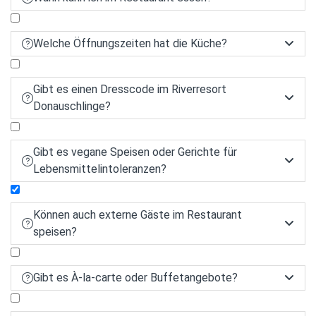
Welche Öffnungszeiten hat die Küche?


Gibt es einen Dresscode im Riverresort


Donauschlinge?
Gibt es vegane Speisen oder Gerichte für


Lebensmittelintoleranzen?
Können auch externe Gäste im Restaurant


speisen?
Ja, externe Gäste sind herzlich willkommen im
Gibt es À-la-carte oder Buffetangebote?


Restaurant. Wir empfehlen jedoch eine
Reservierung, insbesondere für größere Gruppen
oder in der Hochsaison.