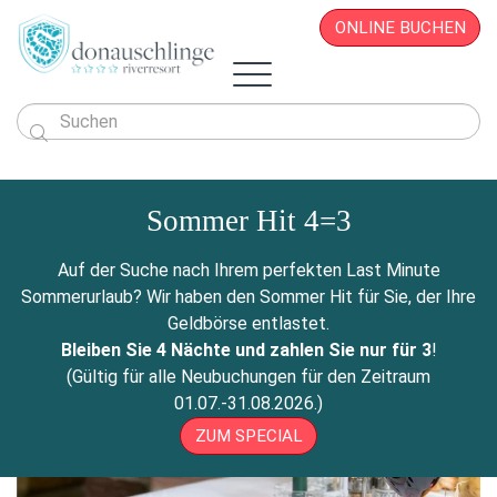
ONLINE BUCHEN

Das Hotel
Zimmer & Angebote
Sommer Hit 4=3
Überblick
Sportlich & Aktiv
Zimmer & Suiten
Restaurant
Wellness & Beauty
Alles auf einen Blick
Aktivprogramm
Auf der Suche nach Ihrem perfekten Last Minute
Donau.PAUSCHALEN
Business & Seminare
Zimmerpreise
Geschichte
Infos von A - Z
Veranstaltungen
Wellness-Paradies
Radfahren
Sommerurlaub? Wir haben den Sommer Hit für Sie, der Ihre
Kontakt
Donau.EVENTS
Donau.ALLinclusive.Leistungen
Team
Seminare & Tagungen
Leistbares Wohlfühlen
Massagen
Gutscheine
Wandern
Geldbörse entlastet.
Donau-Radfähre
Urlaub mit der Familie
Stornobedingungen
News
Seminarpauschalen
Winterurlaub
Zimmerpreise
Beauty & Kosmetik
Bleiben Sie 4 Nächte und zahlen Sie nur für 3
!
Badeerlebnis
Bike Station
Urlaub mit Freunden
Hotelvideos
Firmenfeiern
Wickel & Packungen
(Gültig für alle Neubuchungen für den Zeitraum
Yoga an der Donau
Urlaub mit dem Hund
Webcam
8 gute Gründe
ONLINE BUCHEN
Entspannungs-Pakete
01.07.-31.08.2026.)
Golf
Singleurlaub mit Kind
Anreise
Rahmenprogramm
ZUM SPECIAL
Ausflugsziele
Gästestimmen
Zillen- & Bootsfahrten
Seminaranfrage