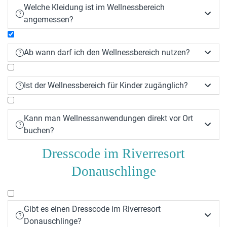
Welche Kleidung ist im Wellnessbereich


angemessen?
Ab wann darf ich den Wellnessbereich nutzen?


Am Anreisetag ab 10:00 Uhr und am Abreisetag
Ist der Wellnessbereich für Kinder zugänglich?


bis 18:00 Uhr kostenfrei
Kann man Wellnessanwendungen direkt vor Ort


buchen?
Dresscode im Riverresort
Donauschlinge
Gibt es einen Dresscode im Riverresort


Donauschlinge?