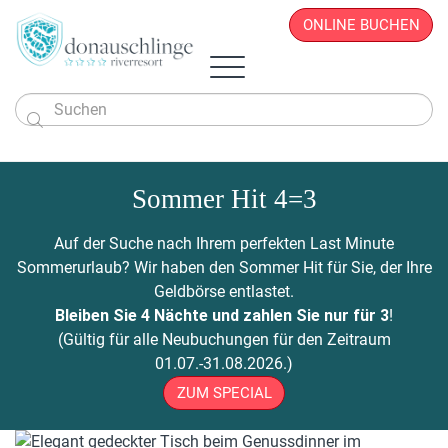
ONLINE BUCHEN

Das Hotel
Zimmer & Angebote
Sommer Hit 4=3
Überblick
Sportlich & Aktiv
Zimmer & Suiten
Restaurant
Wellness & Beauty
Alles auf einen Blick
Aktivprogramm
Auf der Suche nach Ihrem perfekten Last Minute
Donau.PAUSCHALEN
Business & Seminare
Zimmerpreise
Geschichte
Infos von A - Z
Veranstaltungen
Wellness-Paradies
Radfahren
Sommerurlaub? Wir haben den Sommer Hit für Sie, der Ihre
Kontakt
Donau.EVENTS
Donau.ALLinclusive.Leistungen
Team
Seminare & Tagungen
Leistbares Wohlfühlen
Massagen
Gutscheine
Wandern
Geldbörse entlastet.
Donau-Radfähre
Urlaub mit der Familie
Stornobedingungen
News
Seminarpauschalen
Winterurlaub
Zimmerpreise
Beauty & Kosmetik
Bleiben Sie 4 Nächte und zahlen Sie nur für 3
!
Badeerlebnis
Bike Station
Urlaub mit Freunden
Hotelvideos
Firmenfeiern
Wickel & Packungen
(Gültig für alle Neubuchungen für den Zeitraum
Yoga an der Donau
Urlaub mit dem Hund
Webcam
8 gute Gründe
ONLINE BUCHEN
Entspannungs-Pakete
01.07.-31.08.2026.)
Golf
Singleurlaub mit Kind
Anreise
Rahmenprogramm
ZUM SPECIAL
Ausflugsziele
Gästestimmen
Zillen- & Bootsfahrten
Seminaranfrage