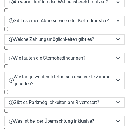
Ab wann darf ich den Wellnessbereich nutzen?


Am Anreisetag ab 10:00 Uhr und am Abreisetag
Gibt es einen Abholservice oder Koffertransfer?


bis 18:00 Uhr kostenfrei
Welche Zahlungsmöglichkeiten gibt es?


Wie lauten die Stornobedingungen?


Wie lange werden telefonisch reservierte Zimmer


gehalten?
Gibt es Parkmöglichkeiten am Riverresort?


Was ist bei der Übernachtung inklusive?

