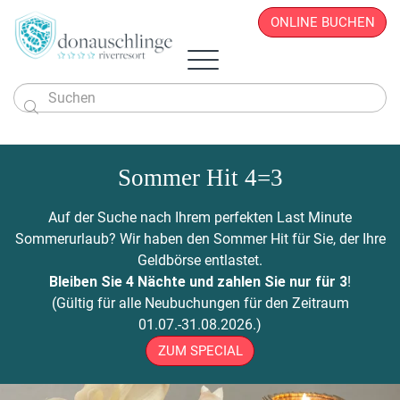
ONLINE BUCHEN

Das Hotel
Zimmer & Angebote
Sommer Hit 4=3
Überblick
Sportlich & Aktiv
Zimmer & Suiten
Restaurant
Wellness & Beauty
Alles auf einen Blick
Aktivprogramm
Auf der Suche nach Ihrem perfekten Last Minute
Donau.PAUSCHALEN
Business & Seminare
Zimmerpreise
Geschichte
Infos von A - Z
Veranstaltungen
Wellness-Paradies
Radfahren
Sommerurlaub? Wir haben den Sommer Hit für Sie, der Ihre
Kontakt
Donau.EVENTS
Donau.ALLinclusive.Leistungen
Team
Seminare & Tagungen
Leistbares Wohlfühlen
Massagen
Gutscheine
Wandern
Geldbörse entlastet.
Donau-Radfähre
Urlaub mit der Familie
Stornobedingungen
News
Seminarpauschalen
Winterurlaub
Zimmerpreise
Beauty & Kosmetik
Bleiben Sie 4 Nächte und zahlen Sie nur für 3
!
Badeerlebnis
Bike Station
Urlaub mit Freunden
Hotelvideos
Firmenfeiern
Wickel & Packungen
(Gültig für alle Neubuchungen für den Zeitraum
Yoga an der Donau
Urlaub mit dem Hund
Webcam
8 gute Gründe
ONLINE BUCHEN
Entspannungs-Pakete
01.07.-31.08.2026.)
Golf
Singleurlaub mit Kind
Anreise
Rahmenprogramm
ZUM SPECIAL
Ausflugsziele
Gästestimmen
Zillen- & Bootsfahrten
Seminaranfrage