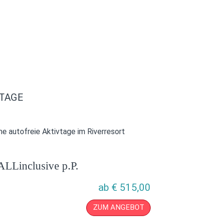
VTAGE
he autofreie Aktivtage im Riverresort
ALLinclusive p.P.
ab
€
515,00
ZUM ANGEBOT