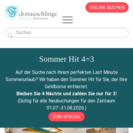
ONLINE BUCHEN

Das Hotel
Zimmer & Angebote
Sommer Hit 4=3
Überblick
Sportlich & Aktiv
Zimmer & Suiten
Restaurant
Wellness & Beauty
Alles auf einen Blick
Aktivprogramm
Auf der Suche nach Ihrem perfekten Last Minute
Donau.PAUSCHALEN
Business & Seminare
Zimmerpreise
Geschichte
Infos von A - Z
Veranstaltungen
Wellness-Paradies
Radfahren
Sommerurlaub? Wir haben den Sommer Hit für Sie, der Ihre
Kontakt
Donau.EVENTS
Donau.ALLinclusive.Leistungen
Team
Seminare & Tagungen
Leistbares Wohlfühlen
Massagen
Gutscheine
Wandern
Geldbörse entlastet.
Donau-Radfähre
Urlaub mit der Familie
Stornobedingungen
News
Seminarpauschalen
Winterurlaub
Zimmerpreise
Beauty & Kosmetik
Bleiben Sie 4 Nächte und zahlen Sie nur für 3
!
Badeerlebnis
Bike Station
Urlaub mit Freunden
Hotelvideos
Firmenfeiern
Wickel & Packungen
(Gültig für alle Neubuchungen für den Zeitraum
Yoga an der Donau
Urlaub mit dem Hund
Webcam
8 gute Gründe
ONLINE BUCHEN
Entspannungs-Pakete
01.07.-31.08.2026.)
Golf
Singleurlaub mit Kind
Anreise
Rahmenprogramm
ZUM SPECIAL
Ausflugsziele
Gästestimmen
Zillen- & Bootsfahrten
Seminaranfrage