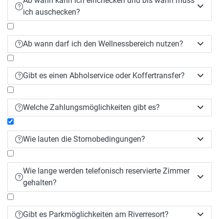
Ab wann kann ich einchecken und bis wann muss


ich auschecken?
Ab wann darf ich den Wellnessbereich nutzen?


Gibt es einen Abholservice oder Koffertransfer?


Welche Zahlungsmöglichkeiten gibt es?


Wie lauten die Stornobedingungen?


Bis 21 Tage vor Anreise: kostenlos
Wie lange werden telefonisch reservierte Zimmer
21 – 14 Tage vor Anreise: 40 % des


gehalten?
Reisepreises
14 – 7 Tage vor Anreise: 60 % des
Reisepreises
Gibt es Parkmöglichkeiten am Riverresort?

