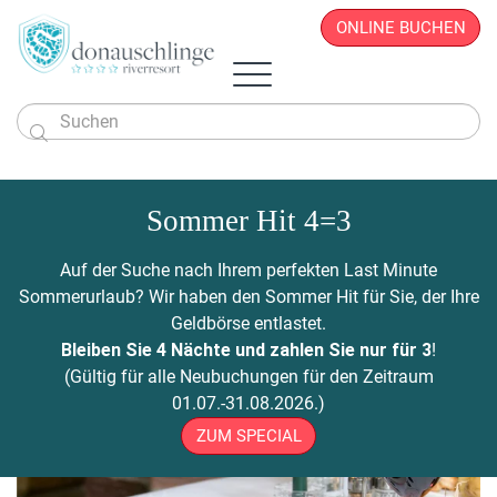
ONLINE BUCHEN

Das Hotel
Zimmer & Angebote
Sommer Hit 4=3
Überblick
Sportlich & Aktiv
Zimmer & Suiten
Restaurant
Wellness & Beauty
Alles auf einen Blick
Aktivprogramm
Auf der Suche nach Ihrem perfekten Last Minute
Donau.PAUSCHALEN
Business & Seminare
Zimmerpreise
Geschichte
Infos von A - Z
Veranstaltungen
Wellness-Paradies
Radfahren
Sommerurlaub? Wir haben den Sommer Hit für Sie, der Ihre
Kontakt
Donau.EVENTS
Donau.ALLinclusive.Leistungen
Team
Seminare & Tagungen
Leistbares Wohlfühlen
Massagen
Gutscheine
Wandern
Geldbörse entlastet.
Donau-Radfähre
Urlaub mit der Familie
Stornobedingungen
News
Seminarpauschalen
Winterurlaub
Zimmerpreise
Beauty & Kosmetik
Bleiben Sie 4 Nächte und zahlen Sie nur für 3
!
Badeerlebnis
Bike Station
Urlaub mit Freunden
Hotelvideos
Firmenfeiern
Wickel & Packungen
(Gültig für alle Neubuchungen für den Zeitraum
Yoga an der Donau
Urlaub mit dem Hund
Webcam
8 gute Gründe
ONLINE BUCHEN
Entspannungs-Pakete
01.07.-31.08.2026.)
Golf
Singleurlaub mit Kind
Anreise
Rahmenprogramm
ZUM SPECIAL
Ausflugsziele
Gästestimmen
Zillen- & Bootsfahrten
Seminaranfrage