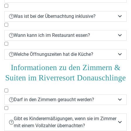
Innerhalb der letzten 7 Tage: 80 % des
Reisepreises
Was ist bei der Übernachtung inklusive?


Wir empfehlen den Abschluss einer
Urlaubsversicherung. Weitere Infos:
Europäische
Reiseversicherung
Wann kann ich im Restaurant essen?


Es gelten die AGBH 2006
Welche Öffnungszeiten hat die Küche?


Informationen zu den Zimmern &
Suiten im Riverresort Donauschlinge
Darf in den Zimmern geraucht werden?


Gibt es Kinderermäßigungen, wenn sie im Zimmer


mit einem Vollzahler übernachten?