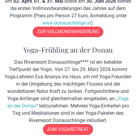
Am
02. April
,
01. & 31. Mai
sowie am
30. Juni
2026
stehen
die ersten Vollmondwanderungen des Jahres auf dem
Programm (Preis pro Person 27 Euro, Anmeldung unter
www.donauschlinge.at
).
ZUR VOLLMONDWANDERUNG
Yoga-Frühling an der Donau
Das Riverresort Donauschlinge**** ist ein beliebter
Treffpunkt der Yogis. Von 27. bis 29. März 2026 kommt
Yoga-Lehrerin Eva Ananya ins Haus, um mit Yoga-Freunden
in der Umgebung des mächtigen Flusses und der
wunderbaren Natur Kraft zu tanken. Fortgeschrittene und
Yoga-Anfänger sind gleichermaßen eingeladen, an „
Yoga
an der Donau
“ teilzunehmen. Mehrere Yoga-Einheiten pro
Tag und Meditationen sind in den Yoga-Paketen des
Riverresort Donauschlinge inkludiert.
Z
UM YOGARETREAT