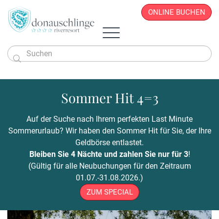
ONLINE BUCHEN

Das Hotel
Zimmer & Angebote
Sommer Hit 4=3
Überblick
Sportlich & Aktiv
Zimmer & Suiten
Restaurant
Wellness & Beauty
Alles auf einen Blick
Aktivprogramm
Auf der Suche nach Ihrem perfekten Last Minute
Donau.PAUSCHALEN
Business & Seminare
Zimmerpreise
Geschichte
Infos von A - Z
Veranstaltungen
Wellness-Paradies
Radfahren
Sommerurlaub? Wir haben den Sommer Hit für Sie, der Ihre
Kontakt
Donau.EVENTS
Donau.ALLinclusive.Leistungen
Team
Seminare & Tagungen
Leistbares Wohlfühlen
Massagen
Gutscheine
Wandern
Geldbörse entlastet.
Donau-Radfähre
Urlaub mit der Familie
Stornobedingungen
News
Seminarpauschalen
Winterurlaub
Zimmerpreise
Beauty & Kosmetik
Bleiben Sie 4 Nächte und zahlen Sie nur für 3
!
Badeerlebnis
Bike Station
Urlaub mit Freunden
Hotelvideos
Firmenfeiern
Wickel & Packungen
(Gültig für alle Neubuchungen für den Zeitraum
Yoga an der Donau
Urlaub mit dem Hund
Webcam
8 gute Gründe
ONLINE BUCHEN
Entspannungs-Pakete
01.07.-31.08.2026.)
Golf
Singleurlaub mit Kind
Anreise
Rahmenprogramm
ZUM SPECIAL
Ausflugsziele
Gästestimmen
Zillen- & Bootsfahrten
Seminaranfrage