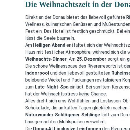
Die Weihnachtszeit in der Don
Direkt an der Donau bietet das liebevoll geführte
R
Wellness, kulinarischen Genüssen und Mußestunden i
Fest ein. Das Hotel ist festlich geschmückt. Bei 
lässt die Seele baumeln.
Am
Heiligen Abend
entfaltet sich der Weihnachtsza
Haus mit festlicher Atmosphäre, während sich die w
Weihnachts-Dinner
. Am
25. Dezember
sorgt ein
g
Die schöne Wellnessoase des Rivererresorts ist der
Indoorpool
und den liebevoll gestalteten
Ruheins
belebende Wickel und Packungen revitalisieren Körp
zum
Late-Night-Spa
einlädt. Bei sanftem Kerzens
hat der Weihnachtsstress keine Chance.
Alles dreht sich ums Wohlfühlen und Loslassen. Ob
Schokolade, die an kalten Tagen glücklich machen.
Naturwunder Schlögener Schlinge
lädt zum Durc
hausgemachten Mehlspeisen verwöhnt.
Die
Donau.ALLinclusive.Leistungen
des Riverreso