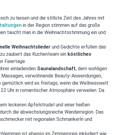
sich zu lassen und die stillste Zeit des Jahres mit
taltungen
in der Region stimmen auf das große
ien taucht man in die Weihnachtsstimmung ein und
onelle Weihnachtslieder
und Gedichte erfüllen das
 Dazu zaubert das Küchenteam ein
köstliches
r Feiertage.
 ihrer einladenden
Saunalandschaft
, dem wohligen
nde Massagen, verwöhnende Beauty-Anwendungen,
 gemütlich wird es freitags, wenn die Wellnesswelt
 22 Uhr in romantischer Atmosphäre verweilen. Da
nem leckeren Apfelstrudel und einer heißen
 durch die abwechslungsreiche Wanderregion. Das
inschmecker mit regionalen Schmankerln und
chlemmen ist ebenso im Zimmerpreis inkludiert wie