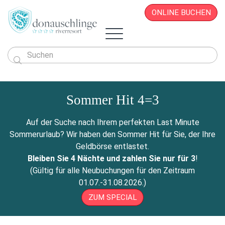
ONLINE BUCHEN

Das Hotel
Zimmer & Angebote
Sommer Hit 4=3
Überblick
Sportlich & Aktiv
Zimmer & Suiten
Restaurant
Wellness & Beauty
Alles auf einen Blick
Aktivprogramm
Auf der Suche nach Ihrem perfekten Last Minute
Donau.PAUSCHALEN
Business & Seminare
Zimmerpreise
Geschichte
Infos von A - Z
Veranstaltungen
Wellness-Paradies
Radfahren
Sommerurlaub? Wir haben den Sommer Hit für Sie, der Ihre
Kontakt
Donau.EVENTS
Donau.ALLinclusive.Leistungen
Team
Seminare & Tagungen
Leistbares Wohlfühlen
Massagen
Gutscheine
Wandern
Geldbörse entlastet.
Donau-Radfähre
Urlaub mit der Familie
Stornobedingungen
News
Seminarpauschalen
Winterurlaub
Zimmerpreise
Beauty & Kosmetik
Bleiben Sie 4 Nächte und zahlen Sie nur für 3
!
Badeerlebnis
Bike Station
Urlaub mit Freunden
Hotelvideos
Firmenfeiern
Wickel & Packungen
(Gültig für alle Neubuchungen für den Zeitraum
Yoga an der Donau
Urlaub mit dem Hund
Webcam
8 gute Gründe
ONLINE BUCHEN
Entspannungs-Pakete
01.07.-31.08.2026.)
Golf
Singleurlaub mit Kind
Anreise
Rahmenprogramm
ZUM SPECIAL
Ausflugsziele
Gästestimmen
Zillen- & Bootsfahrten
Seminaranfrage