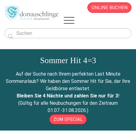
ONLINE BUCHEN

Das Hotel
Zimmer & Angebote
Sommer Hit 4=3
Überblick
Sportlich & Aktiv
Zimmer & Suiten
Restaurant
Wellness & Beauty
Alles auf einen Blick
Aktivprogramm
Auf der Suche nach Ihrem perfekten Last Minute
Donau.PAUSCHALEN
Business & Seminare
Zimmerpreise
Geschichte
Infos von A - Z
Veranstaltungen
Wellness-Paradies
Radfahren
Sommerurlaub? Wir haben den Sommer Hit für Sie, der Ihre
Kontakt
Donau.EVENTS
Donau.ALLinclusive.Leistungen
Team
Seminare & Tagungen
Leistbares Wohlfühlen
Massagen
Gutscheine
Wandern
Geldbörse entlastet.
Donau-Radfähre
Urlaub mit der Familie
Stornobedingungen
News
Seminarpauschalen
Winterurlaub
Zimmerpreise
Beauty & Kosmetik
Bleiben Sie 4 Nächte und zahlen Sie nur für 3
!
Badeerlebnis
Bike Station
Urlaub mit Freunden
Hotelvideos
Firmenfeiern
Wickel & Packungen
(Gültig für alle Neubuchungen für den Zeitraum
Yoga an der Donau
Urlaub mit dem Hund
Webcam
8 gute Gründe
ONLINE BUCHEN
Entspannungs-Pakete
01.07.-31.08.2026.)
Golf
Singleurlaub mit Kind
Anreise
Rahmenprogramm
ZUM SPECIAL
Ausflugsziele
Gästestimmen
Zillen- & Bootsfahrten
Seminaranfrage