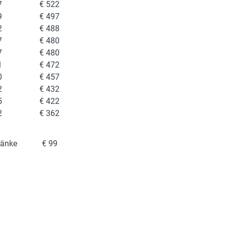
7
€ 522
9
€ 497
2
€ 488
7
€ 480
7
€ 480
1
€ 472
0
€ 457
2
€ 432
5
€ 422
2
€ 362
ränke
€ 99