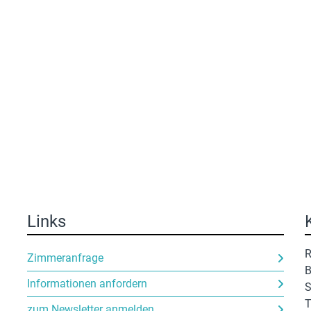
Links
R
Zimmeranfrage
B
Informationen anfordern
S
T
zum Newsletter anmelden