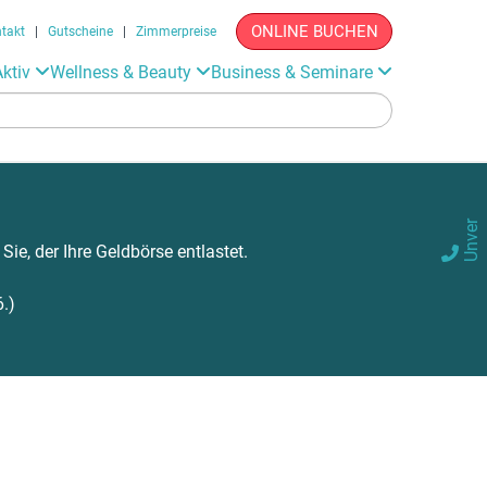
ONLINE BUCHEN
takt
|
Gutscheine
|
Zimmerpreise
Aktiv
Wellness & Beauty
Business & Seminare
U
e
r
b
i
n
d
l
i
c
A
r
a
g
e, der Ihre Geldbörse entlastet.

.)