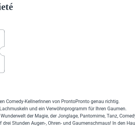
eté
den Comedy-KellnerInnen von ProntoPronto genau richtig.
hre Lachmuskeln und ein Verwöhnprogramm für Ihren Gaumen.
e Wunderwelt der Magie, der Jonglage, Pantomime, Tanz, Comedy
auf drei Stunden Augen-, Ohren- und Gaumenschmaus! In den Hau