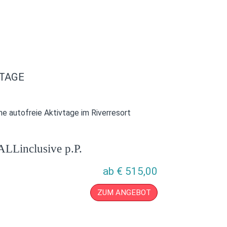
VTAGE
he autofreie Aktivtage im Riverresort
ALLinclusive p.P.
ab
€
515,00
ZUM ANGEBOT