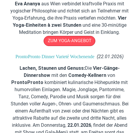
Eva Ananya
aus Wien verbindet kraftvolle Praxis mit
yogischer Philosophie und richtet sich an Teilnehmer mit
Yoga-Erfahrung, die ihre Praxis vertiefen möchten.
Vier
Yoga-Einheiten à zwei Stunden
und eine 30-minütige
Meditation bringen Körper und Geist in Einklang.
ZUM YOGA-ANGEBOT
(22.01.2026)
ProntoPronto Dinner Varieté Wochenende  
Lachen, Staunen und Genuss:
Die
Vier‑Gänge-
Dinnershow
mit den
Comedy-Kellnern
von
ProntoPronto
kombiniert kulinarische Höhepunkte mit
humorvollen Einlagen. Magie, Jonglage, Pantomime,
Tanz, Comedy, Parodie und Musik sorgen für drei
Stunden voller Augen-, Ohren- und Gaumenschmaus. Bei
einem Aufenthalt von zwei oder drei Nächten gibt es
attraktive Rabatte auf die zweite und dritte Nacht, alles
inklusive. Am Donnerstag,
22.01.2026
, findet der Abend
mit Show und Gala-Menü statt, am Freitag sorgt das