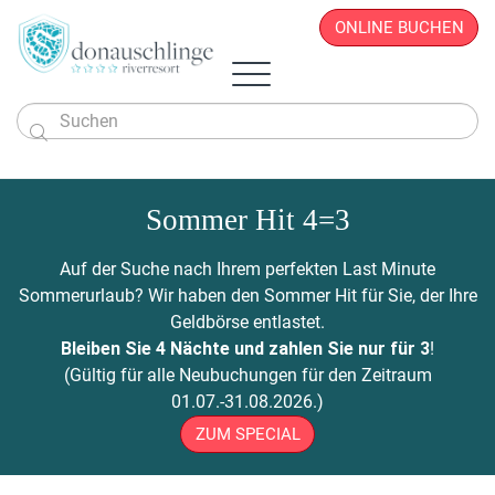
ONLINE BUCHEN

Das Hotel
Zimmer & Angebote
Sommer Hit 4=3
Überblick
Sportlich & Aktiv
Zimmer & Suiten
Restaurant
Wellness & Beauty
Alles auf einen Blick
Aktivprogramm
Auf der Suche nach Ihrem perfekten Last Minute
Donau.PAUSCHALEN
Business & Seminare
Zimmerpreise
Geschichte
Infos von A - Z
Veranstaltungen
Wellness-Paradies
Radfahren
Sommerurlaub? Wir haben den Sommer Hit für Sie, der Ihre
Kontakt
Donau.EVENTS
Donau.ALLinclusive.Leistungen
Team
Seminare & Tagungen
Leistbares Wohlfühlen
Massagen
Gutscheine
Wandern
Geldbörse entlastet.
Donau-Radfähre
Urlaub mit der Familie
Stornobedingungen
News
Seminarpauschalen
Winterurlaub
Zimmerpreise
Beauty & Kosmetik
Bleiben Sie 4 Nächte und zahlen Sie nur für 3
!
Badeerlebnis
Bike Station
Urlaub mit Freunden
Hotelvideos
Firmenfeiern
Wickel & Packungen
(Gültig für alle Neubuchungen für den Zeitraum
Yoga an der Donau
Urlaub mit dem Hund
Webcam
8 gute Gründe
ONLINE BUCHEN
Entspannungs-Pakete
01.07.-31.08.2026.)
Golf
Singleurlaub mit Kind
Anreise
Rahmenprogramm
ZUM SPECIAL
Ausflugsziele
Gästestimmen
Zillen- & Bootsfahrten
Seminaranfrage