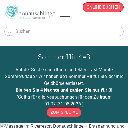
ONLINE BUCHEN

Das Hotel
Zimmer & Angebote
Sommer Hit 4=3
Überblick
Sportlich & Aktiv
Zimmer & Suiten
Restaurant
Wellness & Beauty
Alles auf einen Blick
Aktivprogramm
Auf der Suche nach Ihrem perfekten Last Minute
Donau.PAUSCHALEN
Business & Seminare
Zimmerpreise
Geschichte
Infos von A - Z
Veranstaltungen
Wellness-Paradies
Radfahren
Sommerurlaub? Wir haben den Sommer Hit für Sie, der Ihre
Kontakt
Donau.EVENTS
Donau.ALLinclusive.Leistungen
Team
Seminare & Tagungen
Leistbares Wohlfühlen
Massagen
Gutscheine
Wandern
Geldbörse entlastet.
Donau-Radfähre
Urlaub mit der Familie
Stornobedingungen
News
Seminarpauschalen
Winterurlaub
Zimmerpreise
Beauty & Kosmetik
Bleiben Sie 4 Nächte und zahlen Sie nur für 3
!
Badeerlebnis
Bike Station
Urlaub mit Freunden
Hotelvideos
Firmenfeiern
Wickel & Packungen
(Gültig für alle Neubuchungen für den Zeitraum
Yoga an der Donau
Urlaub mit dem Hund
Webcam
8 gute Gründe
ONLINE BUCHEN
Entspannungs-Pakete
01.07.-31.08.2026.)
Golf
Singleurlaub mit Kind
Anreise
Rahmenprogramm
ZUM SPECIAL
Ausflugsziele
Gästestimmen
Zillen- & Bootsfahrten
Seminaranfrage