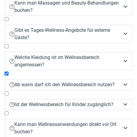
Kann man Massagen und Beauty-Behandlungen


buchen?
Gibt es Tages-Wellness-Angebote für externe


Gäste?
Welche Kleidung ist im Wellnessbereich


angemessen?
Ab wann darf ich den Wellnessbereich nutzen?


Am Anreisetag ab 10:00 Uhr und am Abreisetag
Ist der Wellnessbereich für Kinder zugänglich?


bis 18:00 Uhr kostenfrei
Kann man Wellnessanwendungen direkt vor Ort


buchen?